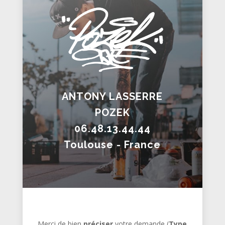
ANTONY LASSERRE
POZEK
06.48.13.44.44
Toulouse - France
Merci de bien
préciser
votre demande (
Type