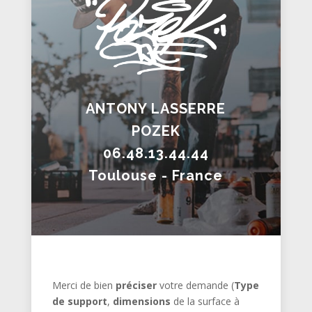
ANTONY LASSERRE
POZEK
06.48.13.44.44
Toulouse - France
Merci de bien
préciser
votre demande (
Type
de support
,
dimensions
de la surface à