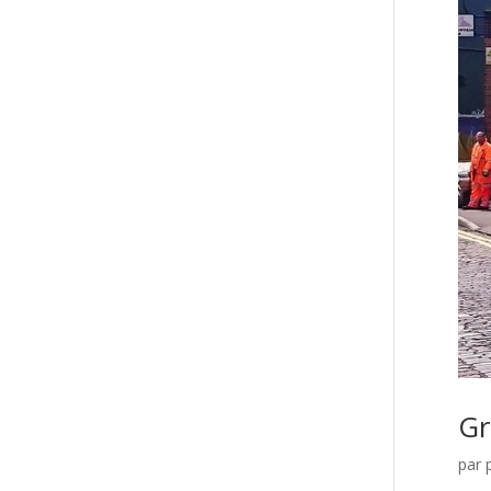
Gr
par