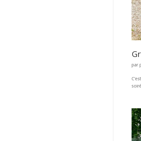
Gr
par
C’es
soir