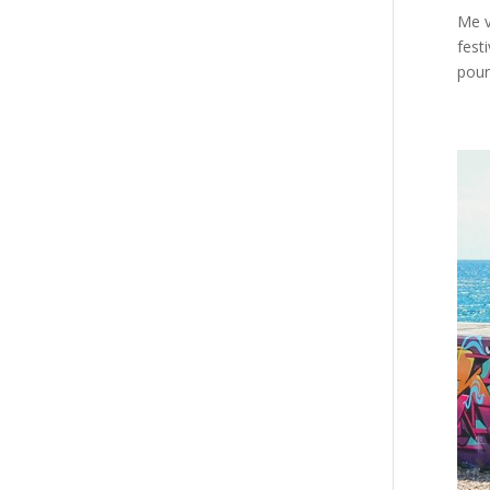
Me v
fest
pour