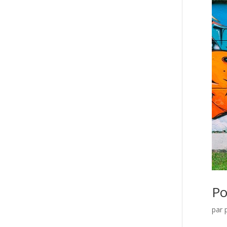
Po
par