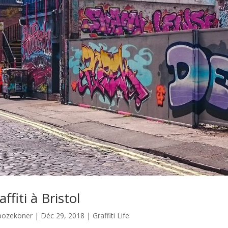
affiti à Bristol
pozekoner
|
Déc 29, 2018
|
Graffiti Life